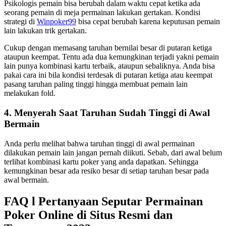
Psikologis pemain bisa berubah dalam waktu cepat ketika ada
seorang pemain di meja permainan lakukan gertakan. Kondisi
strategi di
Winpoker99
bisa cepat berubah karena keputusan pemain
lain lakukan trik gertakan.
Cukup dengan memasang taruhan bernilai besar di putaran ketiga
ataupun keempat. Tentu ada dua kemungkinan terjadi yakni pemain
lain punya kombinasi kartu terbaik, ataupun sebaliknya. Anda bisa
pakai cara ini bila kondisi terdesak di putaran ketiga atau keempat
pasang taruhan paling tinggi hingga membuat pemain lain
melakukan fold.
4. Menyerah Saat Taruhan Sudah Tinggi di Awal
Bermain
Anda perlu melihat bahwa taruhan tinggi di awal permainan
dilakukan pemain lain jangan pernah diikuti. Sebab, dari awal belum
terlihat kombinasi kartu poker yang anda dapatkan. Sehingga
kemungkinan besar ada resiko besar di setiap taruhan besar pada
awal bermain.
FAQ l Pertanyaan Seputar Permainan
Poker Online di Situs Resmi dan