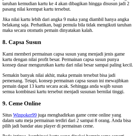
taruhan kemudian kartu ke 4 akan dibagikan hingga disusun jadi 2
pasang nilai keempat kartu tersebut.
Jika nilai kartu lebih dari angka 9 maka yang diambil hanya angka
belakang saja. Perhatikan, bagi pemula bila tidak mengikuti taruhan
maka secara otomatis pemain dinyatakan kalah.
8. Capsa Susun
Kami memberi permainan capsa susun yang menjadi jenis game
kartu dengan nilai profit besar. Permainan capsa susun punya
konsep dasar mengurutkan kartu dari nilai besar sampai paling kecil.
Semakin banyak nilai akhir, maka pemain tersebut bisa jadi
pemenang. Tetapi, konsep permainan capsa susun ini mewajibkan
pemain dapat 13 kartu secara acak. Sehingga anda wajib susun
semua kombinasi kartu tersebut menjadi susunan bernilai tinggi.
9. Ceme Online
Situs
Winpoker99
juga menghadirkan game ceme online yang
dalam satu meja permainan terdiri dari 2 sampai 8 orang. Anda bisa
pilih jadi bandar atau player di permainan ceme.