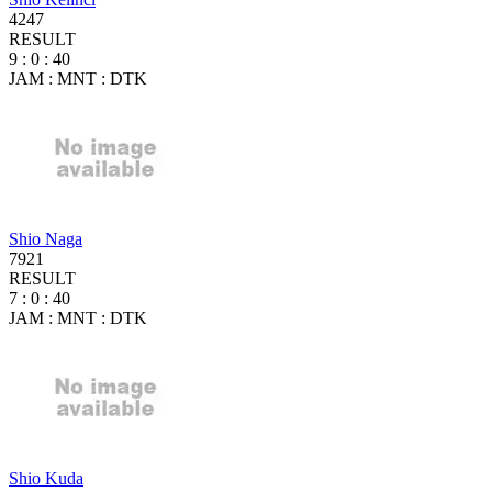
4247
RESULT
9
:
0
:
38
JAM : MNT : DTK
Shio Naga
7921
RESULT
7
:
0
:
38
JAM : MNT : DTK
Shio Kuda