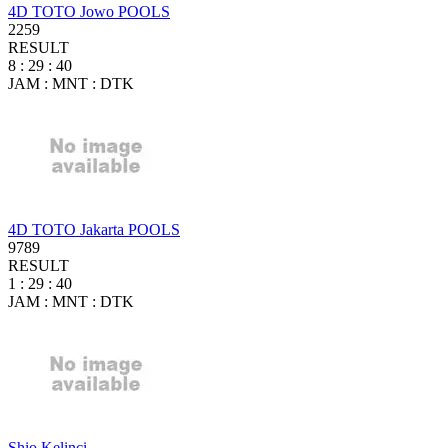
4D TOTO Jowo POOLS
2259
RESULT
8
:
29
:
38
JAM : MNT : DTK
4D TOTO Jakarta POOLS
9789
RESULT
1
:
29
:
38
JAM : MNT : DTK
Shio Kelinci