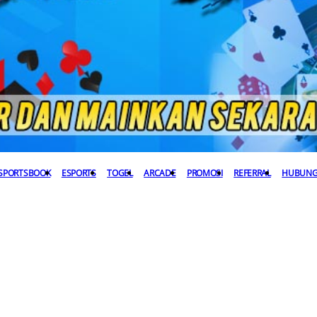
SPORTSBOOK
ESPORTS
TOGEL
ARCADE
PROMOSI
REFERRAL
HUBUNGI