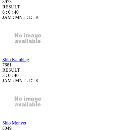
8973
RESULT
6
:
0
:
38
JAM : MNT : DTK
Shio Kambing
7681
RESULT
3
:
0
:
38
JAM : MNT : DTK
Shio Monyet
8049