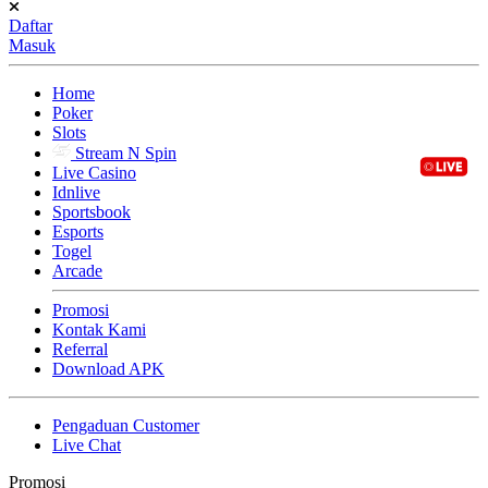
Daftar
Masuk
Home
Poker
Slots
Stream N Spin
Live Casino
Idnlive
Sportsbook
Esports
Togel
Arcade
Promosi
Kontak Kami
Referral
Download APK
Pengaduan Customer
Live Chat
Promosi