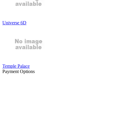
Universe 6D
Temple Palace
Payment Options