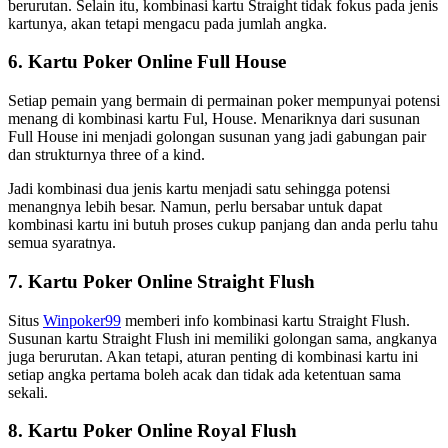
berurutan. Selain itu, kombinasi kartu Straight tidak fokus pada jenis
kartunya, akan tetapi mengacu pada jumlah angka.
6. Kartu Poker Online Full House
Setiap pemain yang bermain di permainan poker mempunyai potensi
menang di kombinasi kartu Ful, House. Menariknya dari susunan
Full House ini menjadi golongan susunan yang jadi gabungan pair
dan strukturnya three of a kind.
Jadi kombinasi dua jenis kartu menjadi satu sehingga potensi
menangnya lebih besar. Namun, perlu bersabar untuk dapat
kombinasi kartu ini butuh proses cukup panjang dan anda perlu tahu
semua syaratnya.
7. Kartu Poker Online Straight Flush
Situs
Winpoker99
memberi info kombinasi kartu Straight Flush.
Susunan kartu Straight Flush ini memiliki golongan sama, angkanya
juga berurutan. Akan tetapi, aturan penting di kombinasi kartu ini
setiap angka pertama boleh acak dan tidak ada ketentuan sama
sekali.
8. Kartu Poker Online Royal Flush