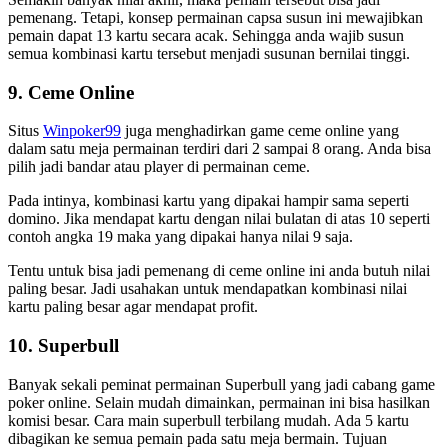
pemenang. Tetapi, konsep permainan capsa susun ini mewajibkan
pemain dapat 13 kartu secara acak. Sehingga anda wajib susun
semua kombinasi kartu tersebut menjadi susunan bernilai tinggi.
9. Ceme Online
Situs
Winpoker99
juga menghadirkan game ceme online yang
dalam satu meja permainan terdiri dari 2 sampai 8 orang. Anda bisa
pilih jadi bandar atau player di permainan ceme.
Pada intinya, kombinasi kartu yang dipakai hampir sama seperti
domino. Jika mendapat kartu dengan nilai bulatan di atas 10 seperti
contoh angka 19 maka yang dipakai hanya nilai 9 saja.
Tentu untuk bisa jadi pemenang di ceme online ini anda butuh nilai
paling besar. Jadi usahakan untuk mendapatkan kombinasi nilai
kartu paling besar agar mendapat profit.
10. Superbull
Banyak sekali peminat permainan Superbull yang jadi cabang game
poker online. Selain mudah dimainkan, permainan ini bisa hasilkan
komisi besar. Cara main superbull terbilang mudah. Ada 5 kartu
dibagikan ke semua pemain pada satu meja bermain. Tujuan