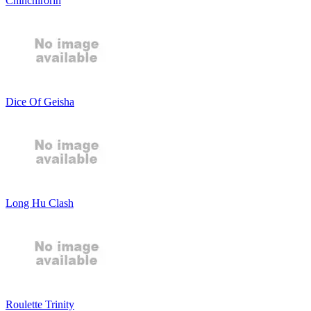
Chinchirorin
Dice Of Geisha
Long Hu Clash
Roulette Trinity