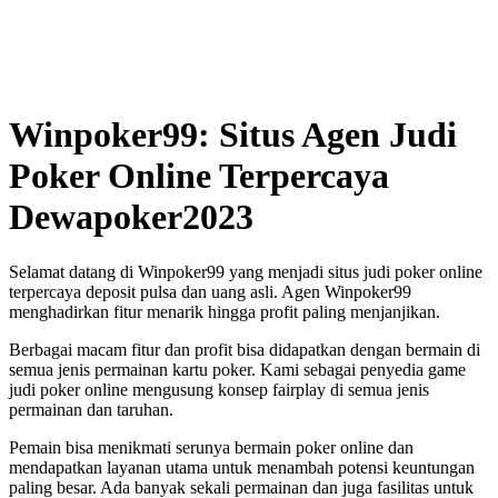
Winpoker99: Situs Agen Judi
Poker Online Terpercaya
Dewapoker2023
Selamat datang di Winpoker99 yang menjadi situs judi poker online
terpercaya deposit pulsa dan uang asli. Agen Winpoker99
menghadirkan fitur menarik hingga profit paling menjanjikan.
Berbagai macam fitur dan profit bisa didapatkan dengan bermain di
semua jenis permainan kartu poker. Kami sebagai penyedia game
judi poker online mengusung konsep fairplay di semua jenis
permainan dan taruhan.
Pemain bisa menikmati serunya bermain poker online dan
mendapatkan layanan utama untuk menambah potensi keuntungan
paling besar. Ada banyak sekali permainan dan juga fasilitas untuk