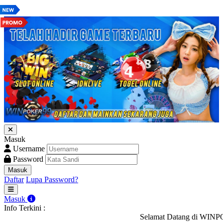
Masuk
Username
Password
Masuk
Daftar
Lupa Password?
Masuk
Info Terkini :
Selamat Datang di WINPO