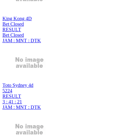
King Kong 4D
Bet Closed
RESULT
Bet Closed
JAM : MNT : DTK
Toto Sydney 4d
5224
RESULT
3
:
41
:
20
JAM : MNT : DTK