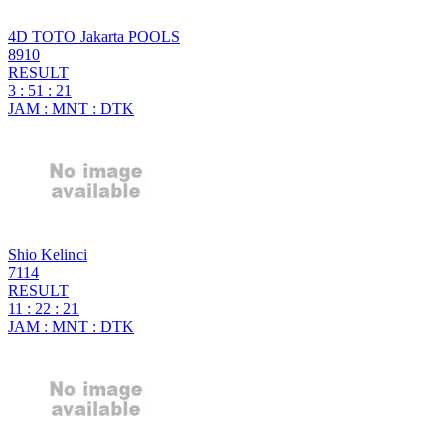
4D TOTO Jakarta POOLS
8910
RESULT
3
:
51
:
20
JAM : MNT : DTK
Shio Kelinci
7114
RESULT
11
:
22
:
20
JAM : MNT : DTK