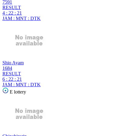
7591
RESULT
4
:
22
:
20
JAM : MNT : DTK
Shio Ayam
1684
RESULT
6
:
22
:
20
JAM : MNT : DTK
E lottery