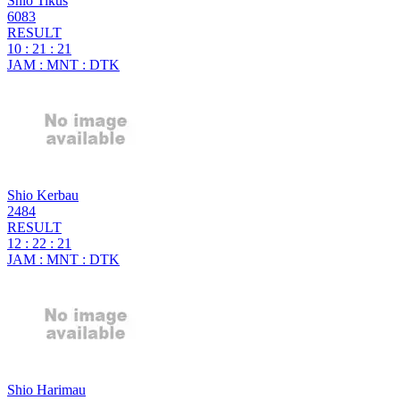
Shio Tikus
6083
RESULT
10
:
21
:
20
JAM : MNT : DTK
Shio Kerbau
2484
RESULT
12
:
22
:
20
JAM : MNT : DTK
Shio Harimau