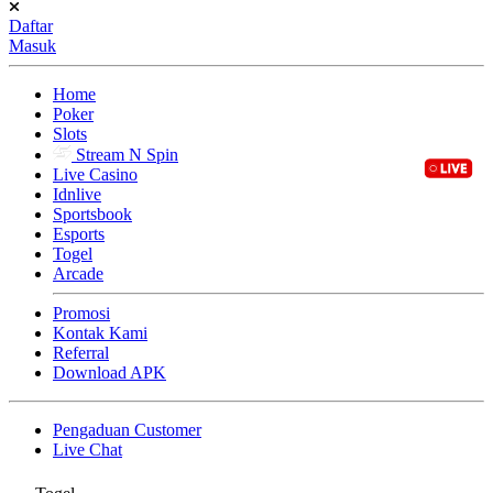
Daftar
Masuk
Home
Poker
Slots
Stream N Spin
Live Casino
Idnlive
Sportsbook
Esports
Togel
Arcade
Promosi
Kontak Kami
Referral
Download APK
Pengaduan Customer
Live Chat