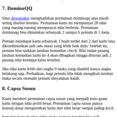
7. DominoQQ
Situs
dewapoker
menghadirkan permainan dominoqq atau masih
sering disebut domino. Permainan kartu ini mempunyai 28 nilai
yang masing-masing mempunyai nilai berbeda. Permainan
dominoqq bisa dimainkan sebanyak 2 sampai 6 pemain di 1 meja.
Pemain mendapat kartu sebanyak 3 buah terdiri dari 2 dari kartu bisa
dikombinasikan jadi satu mana yang lebih baik dulu. Setelah itu,
pemain bisa naikkan taruhan kemudian check. Bila sudan pasang
taruhan kemudian kartu ke 4 akan dibagikan hingga disusun jadi 2
pasang nilai keempat kartu tersebut.
Jika nilai kartu lebih dari angka 9 maka yang diambil hanya angka
belakang saja. Perhatikan, bagi pemula bila tidak mengikuti taruhan
maka secara otomatis pemain dinyatakan kalah.
8. Capsa Susun
Kami memberi permainan capsa susun yang menjadi jenis game
kartu dengan nilai profit besar. Permainan capsa susun punya
konsep dasar mengurutkan kartu dari nilai besar sampai paling kecil.
Semakin banyak nilai akhir, maka pemain tersebut bisa jadi