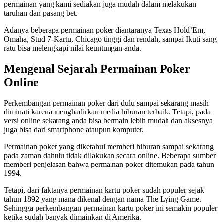
permainan yang kami sediakan juga mudah dalam melakukan
taruhan dan pasang bet.
Adanya beberapa permainan poker diantaranya Texas Hold’Em,
Omaha, Stud 7-Kartu, Chicago tinggi dan rendah, sampai Ikuti sang
ratu bisa melengkapi nilai keuntungan anda.
Mengenal Sejarah Permainan Poker
Online
Perkembangan permainan poker dari dulu sampai sekarang masih
diminati karena menghadirkan media hiburan terbaik. Tetapi, pada
versi online sekarang anda bisa bermain lebih mudah dan aksesnya
juga bisa dari smartphone ataupun komputer.
Permainan poker yang diketahui memberi hiburan sampai sekarang
pada zaman dahulu tidak dilakukan secara online. Beberapa sumber
memberi penjelasan bahwa permainan poker ditemukan pada tahun
1994.
Tetapi, dari faktanya permainan kartu poker sudah populer sejak
tahun 1892 yang mana dikenal dengan nama The Lying Game.
Sehingga perkembangan permainan kartu poker ini semakin populer
ketika sudah banyak dimainkan di Amerika.